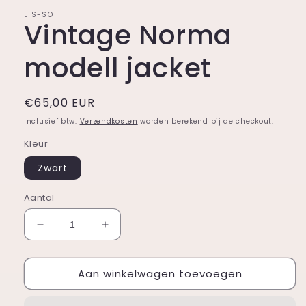
LIS-SO
Vintage Norma
modell jacket
Normale
€65,00 EUR
prijs
Inclusief btw.
Verzendkosten
worden berekend bij de checkout.
Kleur
Zwart
Aantal
Aantal
Aantal
verlagen
verhogen
voor
voor
Aan winkelwagen toevoegen
Vintage
Vintage
Norma
Norma
modell
modell