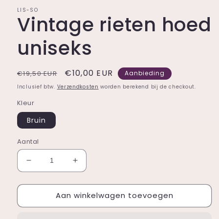
LIS-SO
Vintage rieten hoed
uniseks
Normale
Aanbiedingsprijs
€10,00 EUR
€19,50 EUR
Aanbieding
prijs
Inclusief btw.
Verzendkosten
worden berekend bij de checkout.
Kleur
Bruin
Aantal
Aantal
Aantal
verlagen
verhogen
voor
voor
Aan winkelwagen toevoegen
Vintage
Vintage
rieten
rieten
hoed
hoed